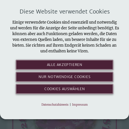
Diese Website verwendet Cookies
Heimat- und Kulturverein
Einige verwendete Cookies sind essenziell und notwendig
Sülzhayn e. V.
und werden für die Anzeige der Seite unbedingt benötigt. Es
können aber auch Funktionen geladen werden, die Daten
von externen Quellen laden, um bessere Inhalte für sie zu
bieten. Sie richten auf ihrem Endgerät keinen Schaden an
«
»
Übersicht
und enthalten keine Viren.
28. Rhododendronfest am 11.
ALLE AKZEPTIEREN
Mai 2025
NUR NOTWENDIGE COOKIES
Vergangene
Veranstaltung
COOKIES AUSWÄHLEN
Datenschutzhinweis
|
Impressum