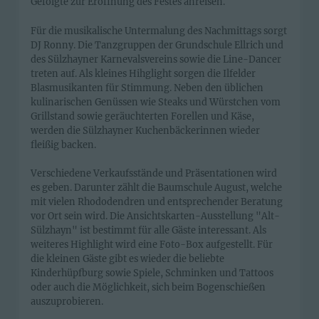
Gefolgte zur Eröffnung des Festes anreisen.
Für die musikalische Untermalung des Nachmittags sorgt
DJ Ronny. Die Tanzgruppen der Grundschule Ellrich und
des Sülzhayner Karnevalsvereins sowie die Line-Dancer
treten auf. Als kleines Hihglight sorgen die Ilfelder
Blasmusikanten für Stimmung. Neben den üblichen
kulinarischen Genüssen wie Steaks und Würstchen vom
Grillstand sowie geräuchterten Forellen und Käse,
werden die Sülzhayner Kuchenbäckerinnen wieder
fleißig backen.
Verschiedene Verkaufsstände und Präsentationen wird
es geben. Darunter zählt die Baumschule August, welche
mit vielen Rhododendren und entsprechender Beratung
vor Ort sein wird. Die Ansichtskarten-Ausstellung "Alt-
Sülzhayn" ist bestimmt für alle Gäste interessant. Als
weiteres Highlight wird eine Foto-Box aufgestellt. Für
die kleinen Gäste gibt es wieder die beliebte
Kinderhüpfburg sowie Spiele, Schminken und Tattoos
oder auch die Möglichkeit, sich beim Bogenschießen
auszuprobieren.