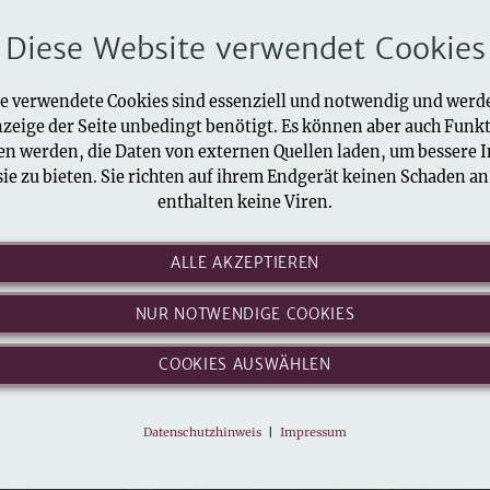
n
Chronik
Verein
Buch
Diese Website verwendet Cookies
lturverein
e verwendete Cookies sind essenziell und notwendig und werd
nzeige der Seite unbedingt benötigt. Es können aber auch Funk
en werden, die Daten von externen Quellen laden, um bessere I
sie zu bieten. Sie richten auf ihrem Endgerät keinen Schaden a
enthalten keine Viren.
ALLE AKZEPTIEREN
...und eine bewegte
Unser Sülzhayn.
Natur pur...
Gute Luft...
NUR NOTWENDIGE COOKIES
Vergangenheit.
COOKIES AUSWÄHLEN
Datenschutzhinweis
|
Impressum