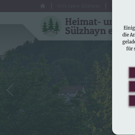
1075 Jahre Sülzhayn
Neuigkeite
Heimat- und Ku
Sülzhayn e. V.
Einig
die A
gelad
für 