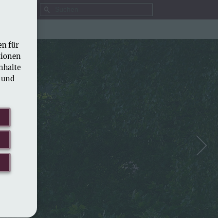
en für
tionen
nhalte
n und